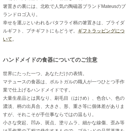
箸置きの裏には、北欧で人気の陶磁器ブランドMateusのブ
ランドロゴ入り。
幸せを運ぶといわれるバタフライ柄の箸置きは、ブライダ
ルギフト、プチギフトにもどうぞ。
ギフトラッピングにつ
いて
。
ハンドメイドの食器についてのご注意
世界にたった一つ、あなただけの表情。
マテュースの食器は、ポルトガルの職人が一つひとつ手作
業で仕上げるハンドメイドです。
大量生産品とは異なり、刷毛目（はけめ）、色合い、色の
濃淡、柄の出具合、大きさ、形、重さ等に個体差がありま
すが、それこそが手仕事ならではの温もり。
小さな突起、凹み、斑点、塗りムラ、細かな線傷、歪み等
は手作業の工程で発生するもので、ブランドの品質基準を