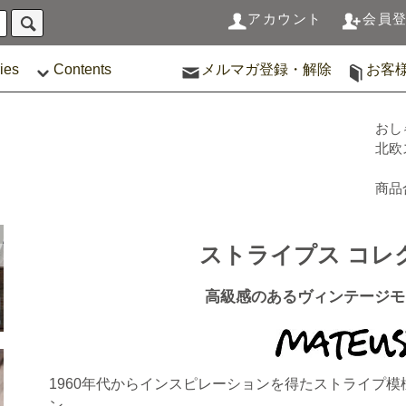
アカウント
会員
ies
Contents
メルマガ登録・解除
お客
おし
北欧
商品
ストライプス コレ
高級感のあるヴィンテージモ
1960年代からインスピレーションを得たストライプ
ン。