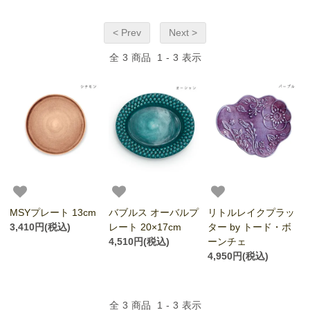
< Prev
Next >
全
3
商品
1
-
3
表示
MSYプレート 13cm
バブルス オーバルプ
リトルレイクプラッ
3,410円(税込)
レート 20×17cm
ター by トード・ボ
4,510円(税込)
ーンチェ
4,950円(税込)
全
3
商品
1
-
3
表示