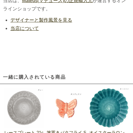
当店は、
Mateus(マテュース)の正規輸入元
が運営するオン
ラインショップです。
デザイナーと製作風景を見る
当店について
一緒に購入されている商品
レースプレート 21c
箸置きバタフライ S
オイスターラウン